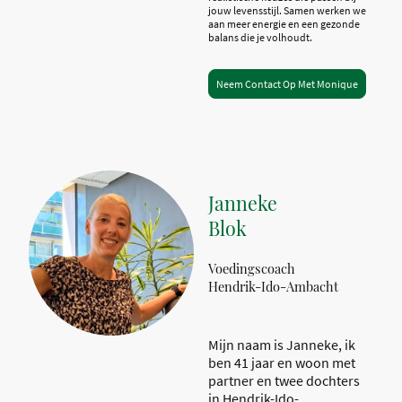
jouw levensstijl. Samen werken we
aan meer energie en een gezonde
balans die je volhoudt.
Neem Contact Op Met Monique
Janneke
Blok
Voedingscoach
Hendrik-Ido-Ambacht
Mijn naam is Janneke, ik
ben 41 jaar en woon met
partner en twee dochters
in Hendrik-Ido-