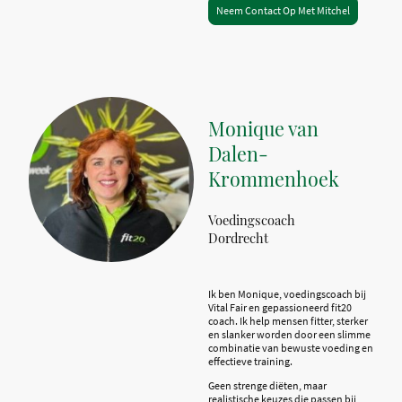
Neem Contact Op Met Mitchel
Monique van
Dalen-
Krommenhoek
Voedingscoach
Dordrecht
Ik ben Monique, voedingscoach bij
Vital Fair en gepassioneerd fit20
coach. Ik help mensen fitter, sterker
en slanker worden door een slimme
combinatie van bewuste voeding en
effectieve training.
Geen strenge diëten, maar
realistische keuzes die passen bij