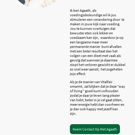
Ik ben Agaath, als
voedingsdeskundige wil ik jou
stimuleren een verandering door te
maken in jouw kijk naar voeding.
Jou te kunnen overtuigen dat
bewuster eten ook lekker en
voedzaam kan zijn, waardoor je op
een langzame maar meer
permanente manier kunt afvallen
met een beter resultaat dan het
volgen van een dieet met vaak als
gevolg dat wanneer je daarmee
stopt het verloren gewicht er dubbel
zo snel weer aanzit, het zogeheten
jojo effect.
Als je de manier van Vitalfair
omarmt, zal blijken dat je deze "way
of living " goed kunt volhouden
zodat je daar je leven lang plezier
van hebt, beter in je vel gaat zitten,
meer energie hebt dan voorheen en
je dan ook happy met jezelf kan
zijn.
Neem Contact Op Met Agaath