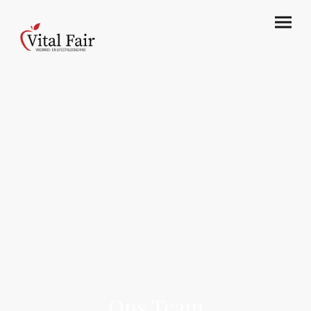
‎
‎
‎
‎
Ons Team