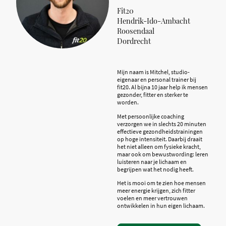
Fit20
Hendrik-Ido-Ambacht
Roosendaal
Dordrecht
Mijn naam is Mitchel, studio-
eigenaar en personal trainer bij
fit20. Al bijna 10 jaar help ik mensen
gezonder, fitter en sterker te
worden.
Met persoonlijke coaching
verzorgen we in slechts 20 minuten
effectieve gezondheidstrainingen
op hoge intensiteit. Daarbij draait
het niet alleen om fysieke kracht,
maar ook om bewustwording: leren
luisteren naar je lichaam en
begrijpen wat het nodig heeft.
Het is mooi om te zien hoe mensen
meer energie krijgen, zich fitter
voelen en meer vertrouwen
ontwikkelen in hun eigen lichaam.